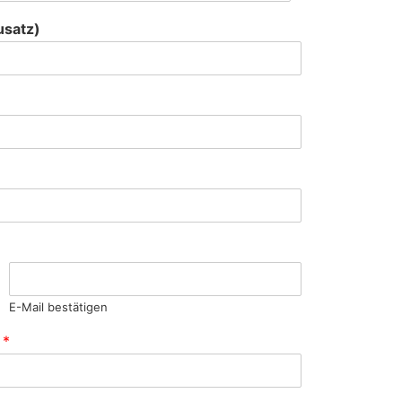
usatz)
E-Mail bestätigen
z
*