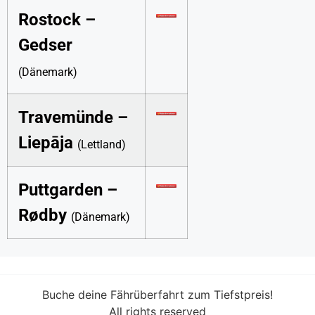
Rostock –
Gedser
(Dänemark)
Travemünde –
Liepāja
(Lettland)
Puttgarden –
Rødby
(Dänemark)
Buche deine Fährüberfahrt zum Tiefstpreis!
All rights reserved